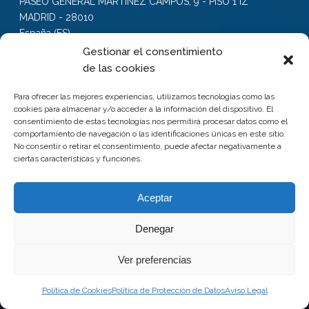
PASEO GENERAL MARTINEZ CAMPOS, 9 - PISO 1 IZ
MADRID - 28010
España (ES)
Gestionar el consentimiento
PLANTA DE AS PONTES
de las cookies
Ctra Cabanas - As Pontes s/n
Para ofrecer las mejores experiencias, utilizamos tecnologías como las
P.I. Penapurreira.
cookies para almacenar y/o acceder a la información del dispositivo. El
consentimiento de estas tecnologías nos permitirá procesar datos como el
E-15328 A Coruña (Spain)
comportamiento de navegación o las identificaciones únicas en este sitio.
No consentir o retirar el consentimiento, puede afectar negativamente a
ciertas características y funciones.
Estado de información no financiera 2022
Sistema interno de información EINSA
Aceptar
Denegar
Ver preferencias
© 2023 EINSA PRINT. Todos los derechos reservados
Política de Cookies
Política de Protección de Datos
Aviso Legal